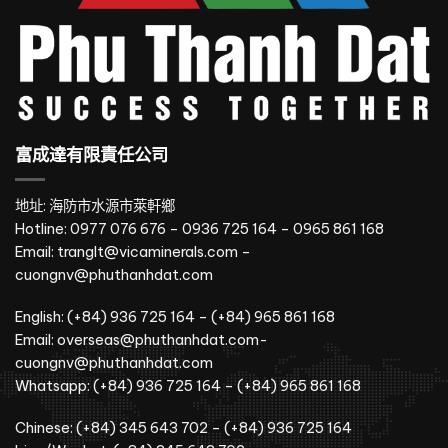
富成達有限責任公司
地址: 海防市水源市萊軒鄉
Hotline: 0977 076 676 – 0936 725 164 – 0965 861 168
Email: tranglt@vicaminerals.com –
cuongnv@phuthanhdat.com
English: (+84) 936 725 164 – (+84) 965 861 168
Email: overseas@phuthanhdat.com-
cuongnv@phuthanhdat.com
Whatsapp: (+84) 936 725 164 – (+84) 965 861 168
Chinese: (+84) 345 643 702 – (+84) 936 725 164